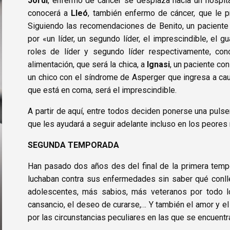
Jordi
, enfermo de cáncer se desplaza hacía un hospita
conocerá a
Lleó
, también enfermo de cáncer, que le p
Siguiendo las recomendaciones de Benito, un paciente 
por «un líder, un segundo líder, el imprescindible, el g
roles de líder y segundo líder respectivamente, co
alimentación, que será la chica, a
Ignasi
, un paciente co
un chico con el síndrome de Asperger que ingresa a cau
que está en coma, será el imprescindible.
A partir de aquí, entre todos deciden ponerse una puls
que les ayudará a seguir adelante incluso en los peore
SEGUNDA TEMPORADA
Han pasado dos años des del final de la primera temp
luchaban contra sus enfermedades sin saber qué conlle
adolescentes, más sabios, más veteranos por todo lo 
cansancio, el deseo de curarse,… Y también el amor y e
por las circunstancias peculiares en las que se encuentr