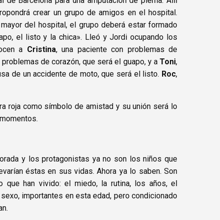
l de Barcelona para una amputación de pierna. Allí
ropondrá crear un grupo de amigos en el hospital.
mayor del hospital, el grupo deberá estar formado
uapo, el listo y la chica». Lleó y Jordi ocupando los
nocen a
Cristina
, una paciente con problemas de
n problemas de corazón, que será el guapo, y a
Toni
,
sa de un accidente de moto, que será el listo.
Roc
,
era roja como símbolo de amistad y su unión será lo
s momentos.
orada y los protagonistas ya no son los niños que
varían éstas en sus vidas. Ahora ya lo saben. Son
que han vivido: el miedo, la rutina, los años, el
l sexo, importantes en esta edad, pero condicionado
an.