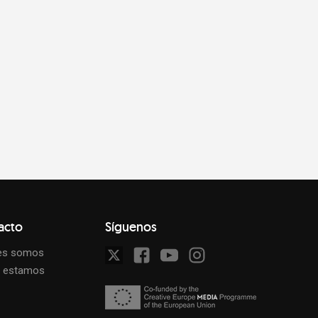
acto
Síguenos
es somos
 estamos