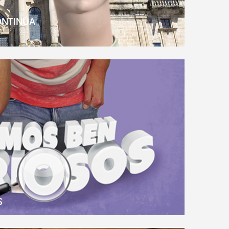
ONTINÚA
S