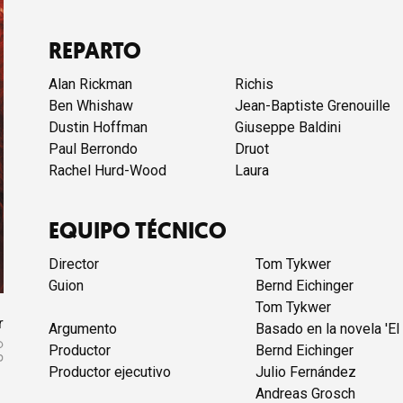
REPARTO
Alan Rickman
Richis
Ben Whishaw
Jean-Baptiste Grenouille
Dustin Hoffman
Giuseppe Baldini
Paul Berrondo
Druot
Rachel Hurd-Wood
Laura
EQUIPO TÉCNICO
Director
Tom Tykwer
Guion
Bernd Eichinger
Tom Tykwer
r
Argumento
Basado en la novela 'El
Productor
Bernd Eichinger
Productor ejecutivo
Julio Fernández
Andreas Grosch