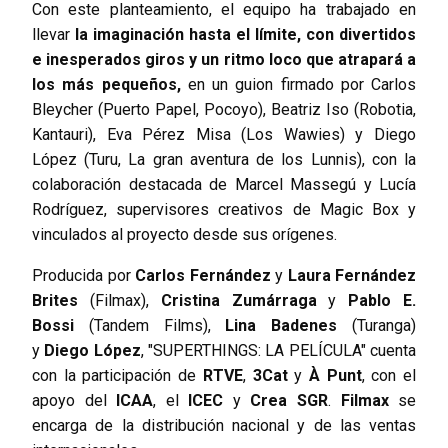
Con este planteamiento, el equipo ha trabajado en
llevar
la imaginación hasta el límite, con divertidos
e inesperados giros y un ritmo loco que atrapará a
los más pequeños,
en un guion firmado por Carlos
Bleycher (Puerto Papel, Pocoyo), Beatriz Iso (Robotia,
Kantauri), Eva Pérez Misa (Los Wawies) y Diego
López (Turu, La gran aventura de los Lunnis), con la
colaboración destacada de Marcel Massegú y Lucía
Rodríguez, supervisores creativos de Magic Box y
vinculados al proyecto desde sus orígenes.
Producida por
Carlos Fernández
y
Laura Fernández
Brites
(Filmax),
Cristina Zumárraga
y
Pablo E.
Bossi
(Tandem Films),
Lina Badenes
(Turanga)
y
Diego López
, "SUPERTHINGS: LA PELÍCULA" cuenta
con la participación de
RTVE
,
3Cat
y
À Punt
, con el
apoyo del
ICAA
, el
ICEC
y
Crea SGR
.
Filmax
se
encarga de la distribución nacional y de las ventas