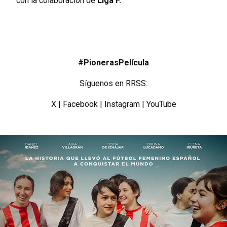
con la colaboración de
Liga F.
#PionerasPelícula
Síguenos en RRSS:
X
|
Facebook
|
Instagram
|
YouTube