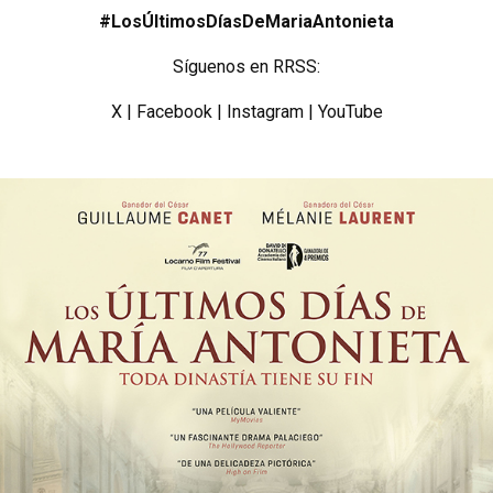
#LosÚltimosDíasDeMariaAntonieta
Síguenos en RRSS:
X
|
Facebook
|
Instagram
|
YouTube