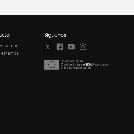
acto
Síguenos
es somos
 estamos