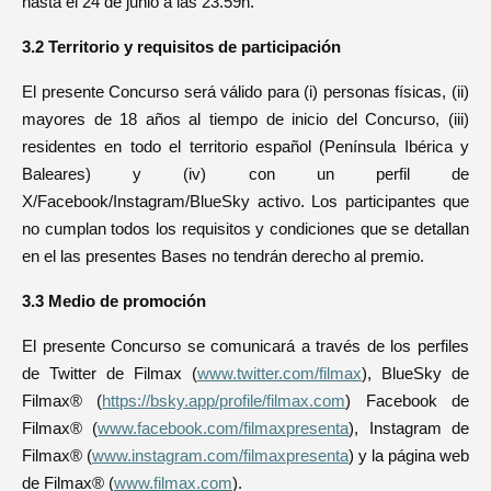
hasta el 24 de junio a las 23.59h.
3.2 Territorio y requisitos de participación
El presente Concurso será válido para (i) personas físicas, (ii)
mayores de 18 años al tiempo de inicio del Concurso, (iii)
residentes en todo el territorio español (Península Ibérica y
Baleares) y (iv) con un perfil de
X/Facebook/Instagram/BlueSky activo. Los participantes que
no cumplan todos los requisitos y condiciones que se detallan
en el las presentes Bases no tendrán derecho al premio.
3.3 Medio de promoción
El presente Concurso se comunicará a través de los perfiles
de Twitter de Filmax (
www.twitter.com/filmax
), BlueSky de
Filmax® (
https://bsky.app/profile/filmax.com
) Facebook de
Filmax® (
www.facebook.com/filmaxpresenta
), Instagram de
Filmax® (
www.instagram.com/filmaxpresenta
) y la página web
de Filmax® (
www.filmax.com
).