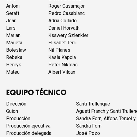
Antoni
Roger Casamajor
Serafí
Pedro Casablanc
Joan
Adrià Collado
Lars
Daniel Horvath
Marian
Ksawery Szlenkier
Marieta
Elisabet Terri
Boleslaw
Nil Planes
Rebeka
Kasia Kapcia
Henryk
Peter Nikolas
Mateu
Albert Vilcan
EQUIPO TÉCNICO
Dirección
Santi Trullenque
Guion
Agustí Franch y Santi Trulle
Producción
Sandra Forn, Alfons Teruel y
Producción ejecutiva
Sandra Forn
Producción delegada
José Pozo