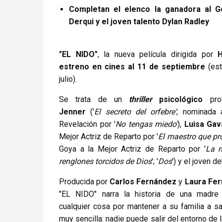
Completan el elenco la ganadora al G
Derqui y el joven talento Dylan Radley
"EL NIDO"
, la nueva película dirigida por
H
estreno en cines al 11 de septiembre
(es
julio).
Se trata de un
thriller
psicológico
pro
Jenner
('
El secreto del orfebre'
; nominada 
Revelación por '
No tengas miedo'
),
Luisa Gav
Mejor Actriz de Reparto por '
El maestro que pr
Goya a la Mejor Actriz de Reparto por '
La n
renglones torcidos de Dios
'; '
Dos
') y el joven d
Producida por
Carlos Fernández
y
Laura Fer
"EL NIDO" narra la historia de una madre 
cualquier cosa por mantener a su familia a s
muy sencilla: nadie puede salir del entorno de 