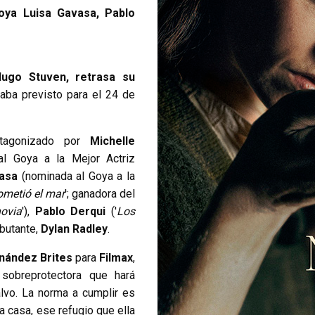
oya Luisa Gavasa, Pablo
ugo Stuven, retrasa su
taba previsto para el 24 de
tagonizado por
Michelle
al Goya a la Mejor Actriz
asa
(nominada al Goya a la
ometió el mar
'; ganadora del
ovia
'),
Pablo Derqui
('
Los
ebutante,
Dylan Radley
.
nández Brites
para
Filmax
,
sobreprotectora que hará
alvo. La norma a cumplir es
la casa, ese refugio que ella