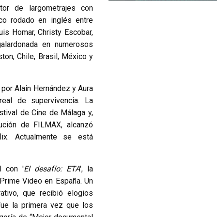
or de largometrajes con
gico rodado en inglés entre
uis Homar, Christy Escobar,
 galardonada en numerosos
ton, Chile, Brasil, México y
o por Alain Hernández y Aura
 real de supervivencia. La
stival de Cine de Málaga y,
bución de FILMAX, alcanzó
lix. Actualmente se está
l con '
El desafío: ETA
', la
 Prime Video en España. Un
rativo, que recibió elogios
Fue la primera vez que los