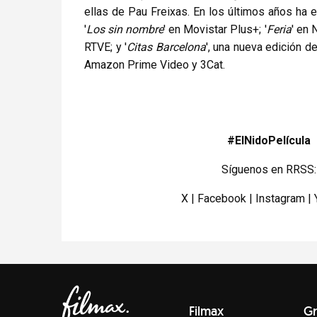
ellas de Pau Freixas. En los últimos años ha e
'
Los sin nombre
' en Movistar Plus+; '
Feria
' en N
RTVE; y '
Citas Barcelona
', una nueva edición d
Amazon Prime Video y 3Cat.
#ElNidoPelícula
Síguenos en RRSS:
X
|
Facebook
|
Instagram
|
Filmax
Gr