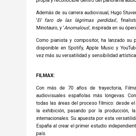
propia y reconocible dentro del panorama audio
Además de su carrera audiovisual, Hugo Stuve
'
El faro de las lágrimas perdidas
', finali
Minotauro, y '
Anomalous
', inspirada en su ópe
Como pianista y compositor, ha lanzado su p
disponible en Spotify, Apple Music y YouTu
vez más su versatilidad y sensibilidad artístic
FILMAX:
Con más de 70 años de trayectoria, Film
audiovisuales españolas más longevas. Con
todas las áreas del proceso fílmico: desde el 
la exhibición, pasando por la producción, la
internacionales. Su apuesta por esta versatilid
España al crear el primer estudio independient
país.