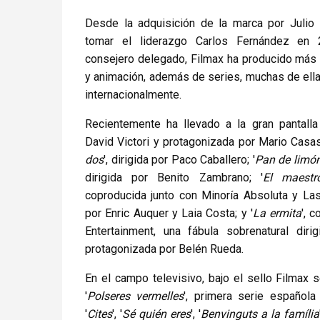
Desde la adquisición de la marca por Julio
tomar el liderazgo Carlos Fernández en
consejero delegado, Filmax ha producido más 
y animación, además de series, muchas de ell
internacionalmente.
Recientemente ha llevado a la gran pantalla
David Victori y protagonizada por Mario Casas
dos
', dirigida por Paco Caballero; '
Pan de limó
dirigida por Benito Zambrano; '
El maestr
coproducida junto con Minoría Absoluta y La
por Enric Auquer y Laia Costa; y '
La ermita
', 
Entertainment, una fábula sobrenatural dir
protagonizada por Belén Rueda.
En el campo televisivo, bajo el sello Filmax 
'
Polseres vermelles
', primera serie español
'
Cites
', '
Sé quién eres
', '
Benvinguts a la família