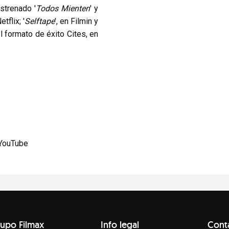
strenado '
Todos Mienten
' y
etflix; '
Selftape
', en Filmin y
el formato de éxito Cites, en
YouTube
upo Filmax
Info legal
Cont