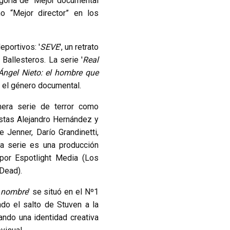
goría de “Mejor documental
 “Mejor director” en los
portivos: '
SEVE
', un retrato
Ballesteros. La serie '
Real
Ángel Nieto: el hombre que
n el género documental.
mera serie de terror como
nistas Alejandro Hernández y
 Jenner, Darío Grandinetti,
la serie es una producción
por Espotlight Media (Los
Dead).
 nombre
' se situó en el Nº1
do el salto de Stuven a la
ando una identidad creativa