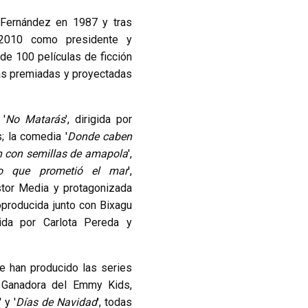
 Fernández en 1987 y tras
 2010 como presidente y
de 100 películas de ficción
as premiadas y proyectadas
 '
No Matarás
', dirigida por
; la comedia '
Donde caben
n con semillas de amapola
',
o que prometió el mar
',
stor Media y protagonizada
coproducida junto con Bixagu
igida por Carlota Pereda y
se han producido las series
a Ganadora del Emmy Kids,
' y '
Días de Navidad
', todas