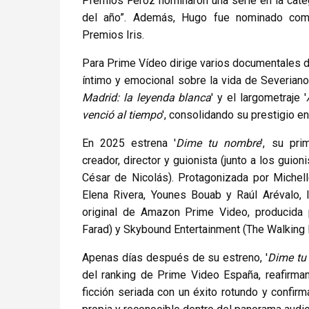
Premios Feroz nominaron una serie en la cate
del año”. Además, Hugo fue nominado como
Premios Iris.
Para Prime Vídeo dirige varios documentales de
íntimo y emocional sobre la vida de Severiano 
Madrid: la leyenda blanca
' y el largometraje '
venció al tiempo
', consolidando su prestigio e
En 2025 estrena '
Dime tu nombre
', su pri
creador, director y guionista (junto a los guio
César de Nicolás). Protagonizada por Michelle
Elena Rivera, Younes Bouab y Raúl Arévalo, 
original de Amazon Prime Video, producida 
Farad) y Skybound Entertainment (The Walking 
Apenas días después de su estreno, '
Dime tu
del ranking de Prime Video España, reafirman
ficción seriada con un éxito rotundo y confirm